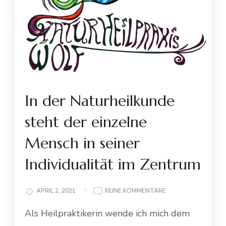
In der Naturheilkunde
steht der einzelne
Mensch in seiner
Individualität im Zentrum
ZU
APRIL 2, 2021
KEINE KOMMENTARE
IN
Als Heilpraktikerin wende ich mich dem
DER
NATURHEILKUNDE