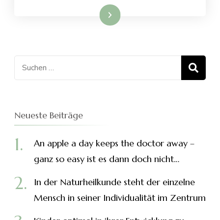
VON
Weiterlesen
ELTERN
UND
DAS
LIEGT
Suchen
AUCH
MIR
nach:
AM
HERZEN
Neueste Beiträge
An apple a day keeps the doctor away –
ganz so easy ist es dann doch nicht…
In der Naturheilkunde steht der einzelne
Mensch in seiner Individualität im Zentrum