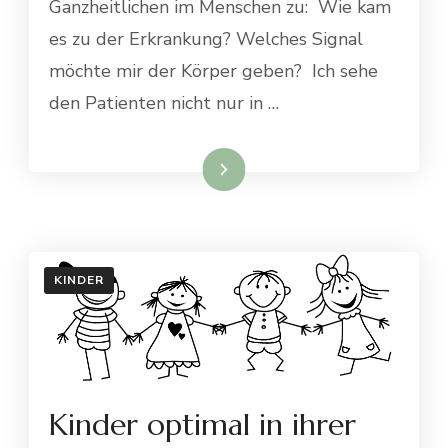
Ganzheitlichen im Menschen zu: Wie kam
STEHT
DER
es zu der Erkrankung? Welches Signal
EINZELNE
möchte mir der Körper geben? Ich sehe
MENSCH
IN
den Patienten nicht nur in …
SEINER
INDIVIDUALITÄT
IM
Weiterlesen
ZENTRUM
KINDER
Kinder optimal in ihrer