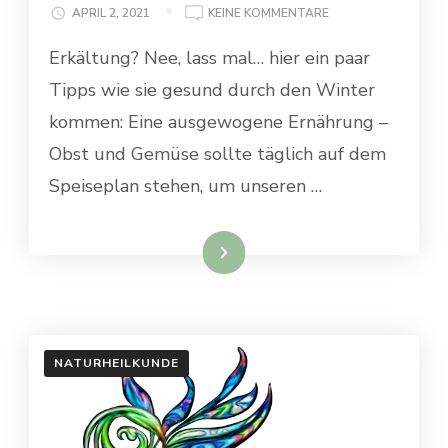
ZU
APRIL 2, 2021
KEINE KOMMENTARE
AN
Erkältung? Nee, lass mal… hier ein paar
APPLE
A
Tipps wie sie gesund durch den Winter
DAY
KEEPS
kommen: Eine ausgewogene Ernährung –
THE
Obst und Gemüse sollte täglich auf dem
DOCTOR
AWAY
Speiseplan stehen, um unseren …
–
GANZ
SO
Weiterlesen
EASY
IST
ES
DANN
DOCH
NATURHEILKUNDE
NICHT…